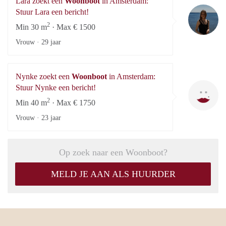
Lara zoekt een
Woonboot
in Amsterdam:
La
Stuur Lara een bericht!
2
Min 30 m
· Max € 1500
Vrouw ·
29 jaar
Nynke zoekt een
Woonboot
in Amsterdam:
Ny
Stuur Nynke een bericht!
2
Min 40 m
· Max € 1750
Vrouw ·
23 jaar
Op zoek naar een Woonboot?
MELD JE AAN ALS HUURDER