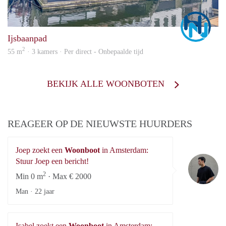
Marc
Ijsbaanpad
2
55 m
· 3 kamers · Per direct - Onbepaalde tijd
BEKIJK ALLE WOONBOTEN
REAGEER OP DE NIEUWSTE HUURDERS
Joep zoekt een
Woonboot
in Amsterdam:
Jo
Stuur Joep een bericht!
2
Min 0 m
· Max € 2000
Man ·
22 jaar
Isabel zoekt een
Woonboot
in Amsterdam: