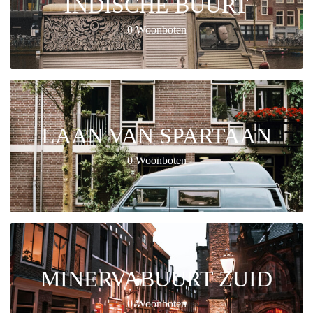
INDISCHE BUURT
0 Woonboten
LAAN VAN SPARTAAN
0 Woonboten
MINERVABUURT ZUID
0 Woonboten