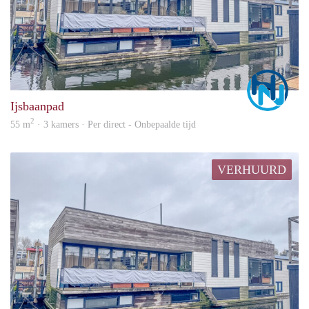
Marc
Ijsbaanpad
2
55 m
· 3 kamers · Per direct - Onbepaalde tijd
VERHUURD