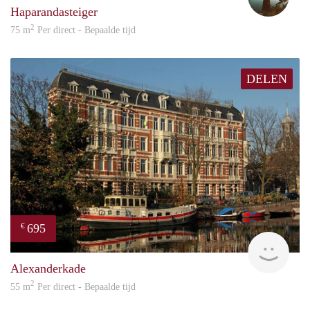
Haparandasteiger
2
75 m
Per direct - Bepaalde tijd
DELEN
695
€
Dick
Alexanderkade
2
55 m
Per direct - Bepaalde tijd