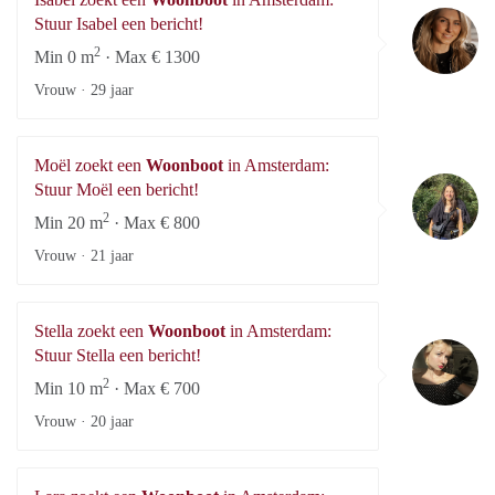
Is
Stuur Isabel een bericht!
2
Min 0 m
· Max € 1300
Vrouw ·
29 jaar
Moël zoekt een
Woonboot
in Amsterdam:
Mo
Stuur Moël een bericht!
2
Min 20 m
· Max € 800
Vrouw ·
21 jaar
Stella zoekt een
Woonboot
in Amsterdam:
St
Stuur Stella een bericht!
2
Min 10 m
· Max € 700
Vrouw ·
20 jaar