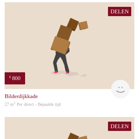
DELEN
800
€
Sand
Bilderdijkkade
2
27 m
Per direct - Bepaalde tijd
DELEN