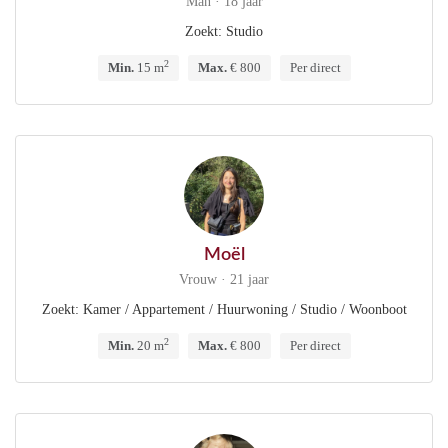
Man · 18 jaar
Zoekt: Studio
2
Min.
15 m
Max.
€ 800
Per direct
Moël
Vrouw · 21 jaar
Zoekt: Kamer / Appartement / Huurwoning / Studio / Woonboot
2
Min.
20 m
Max.
€ 800
Per direct