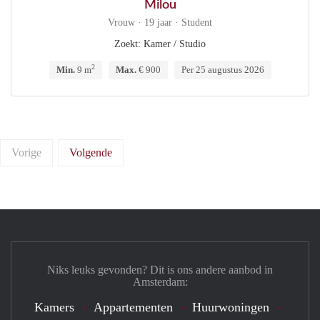
Milou
Vrouw · 19 jaar · Student
Zoekt: Kamer / Studio
2
Min.
9 m
Max.
€ 900
Per 25 augustus 2026
Vorige
Volgende
Niks leuks gevonden? Dit is ons andere aanbod in
Amsterdam:
Kamers
Appartementen
Huurwoningen