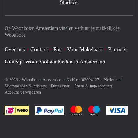
Studio's
Op Woonboten Amsterdam vind en verhuur je makkelijk je
Woonboot
Over ons
Contact
Faq
Voor Makelaars
Partners
Gratis je Woonboot aanbieden in Amsterdam
© 2026 - Woonboten Amsterdam - KvK nr. 02094127 –
Nederland
Voorwaarden & privacy
Disclaimer
Spam & nep-accounts
Account verwijderen
Je rekent gemakkelijk af met Paypal
Je rekent gemakkelijk af met M
Je rekent gemakkelij
Je re