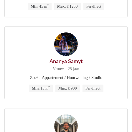
2
Min.
45 m
Max.
€ 1250
Per direct
Ananya Samyt
Vrouw · 25 jaar
Zoekt: Appartement / Huurwoning / Studio
2
Min.
15 m
Max.
€ 900
Per direct