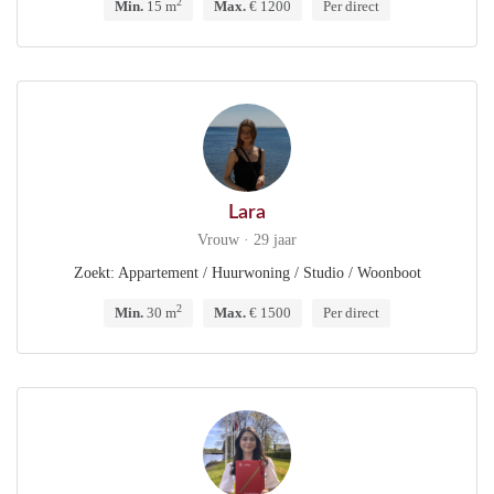
2
Min.
15 m
Max.
€ 1200
Per direct
Lara
Vrouw · 29 jaar
Zoekt: Appartement / Huurwoning / Studio / Woonboot
2
Min.
30 m
Max.
€ 1500
Per direct