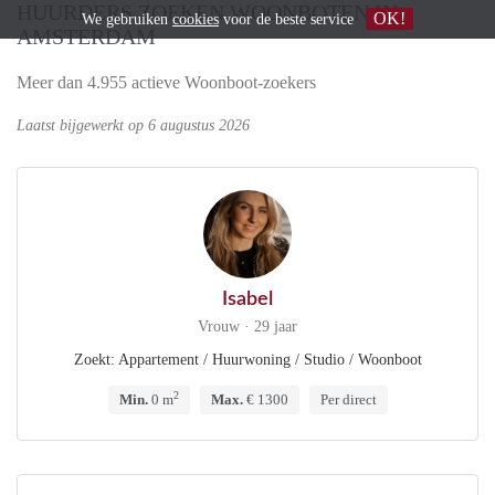
HUURDERS ZOEKEN WOONBOTEN IN
OK!
We gebruiken
cookies
voor de beste service
AMSTERDAM
Meer dan 4.955 actieve Woonboot-zoekers
Laatst bijgewerkt op 6 augustus 2026
Isabel
Vrouw · 29 jaar
Zoekt: Appartement / Huurwoning / Studio / Woonboot
2
Min.
0 m
Max.
€ 1300
Per direct