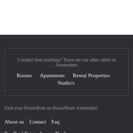
Couldn't find anything? These are our other offers in
Amsterdam:
Rooms
Apartments
Rental Properties
Studio's
Find your HouseBoat on HouseBoats Amsterdam
About us
Contact
Faq