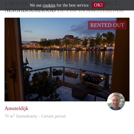
1 HOUSEBOAT RENTED OUT IN DISTRICT /
OK!
We use
cookies
for the best service
NEIGHBOURHOOD
DE PIJP IN AMSTERDAM
RENTED OUT
Mirj
Amsteldijk
2
70 m
Immediately - Certain period