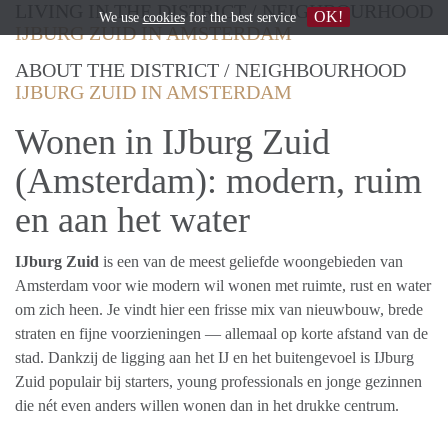
LIVING IN THE DISTRICT / NEIGHBOURHOOD
OK!
We use
cookies
for the best service
IJBURG ZUID IN AMSTERDAM
ABOUT THE DISTRICT / NEIGHBOURHOOD
IJBURG ZUID IN AMSTERDAM
Wonen in IJburg Zuid
(Amsterdam): modern, ruim
en aan het water
IJburg Zuid
is een van de meest geliefde woongebieden van
Amsterdam voor wie modern wil wonen met ruimte, rust en water
om zich heen. Je vindt hier een frisse mix van nieuwbouw, brede
straten en fijne voorzieningen — allemaal op korte afstand van de
stad. Dankzij de ligging aan het IJ en het buitengevoel is IJburg
Zuid populair bij starters, young professionals en jonge gezinnen
die nét even anders willen wonen dan in het drukke centrum.