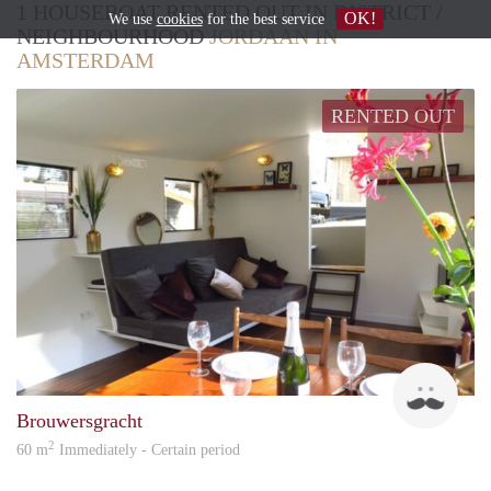
1 HOUSEBOAT RENTED OUT IN DISTRICT /
OK!
We use
cookies
for the best service
NEIGHBOURHOOD
JORDAAN IN
AMSTERDAM
RENTED OUT
mich
Brouwersgracht
2
60 m
Immediately - Certain period