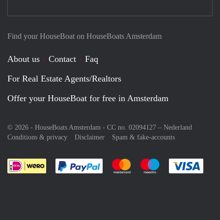
Find your HouseBoat on HouseBoats Amsterdam
About us
Contact
Faq
For Real Estate Agents/Realtors
Offer your HouseBoat for free in Amsterdam
© 2026 - HouseBoats Amsterdam - CC no. 02094127 –
Nederland
Conditions & privacy
Disclaimer
Spam & fake-accounts
Pay easily with :payment method
Pay easily with :payment meth
Pay easily with :pay
Pay e