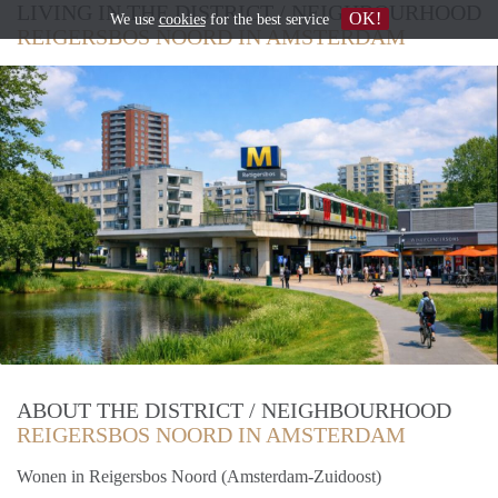
LIVING IN THE DISTRICT / NEIGHBOURHOOD
OK!
We use
cookies
for the best service
REIGERSBOS NOORD IN AMSTERDAM
ABOUT THE DISTRICT / NEIGHBOURHOOD
REIGERSBOS NOORD IN AMSTERDAM
Wonen in Reigersbos Noord (Amsterdam-Zuidoost)