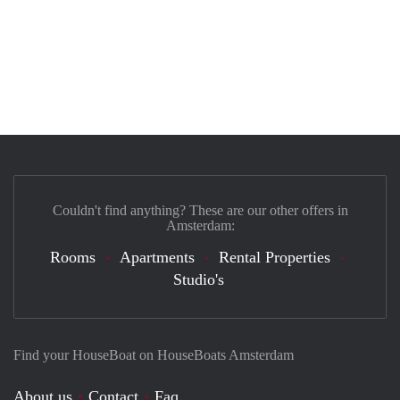
Couldn't find anything? These are our other offers in
Amsterdam:
Rooms
Apartments
Rental Properties
Studio's
Find your HouseBoat on HouseBoats Amsterdam
About us
Contact
Faq