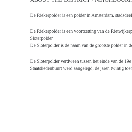
De Riekerpolder is een polder in Amsterdam, stadsde
De Riekerpolder is een voortzetting van de Rietwijke
Sloterpolder.
De Sloterpolder is de naam van de grootste polder in 
De Sloterpolder verdween tussen het einde van de 19
Staatsliedenbuurt werd aangelegd, de jaren twintig toe