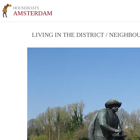
HOUSEBOATS
AMSTERDAM
LIVING IN THE DISTRICT / NEIGHB