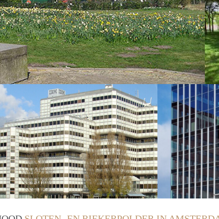
RHOOD
SLOTEN- EN RIEKERPOLDER IN AMSTERD