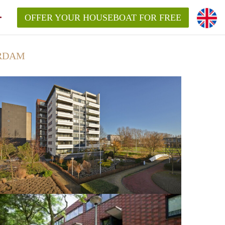
OFFER YOUR HOUSEBOAT FOR FREE
ERDAM