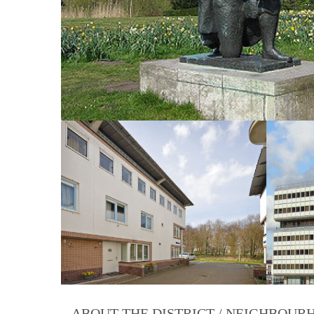
ABOUT THE DISTRICT / NEIGHBOU