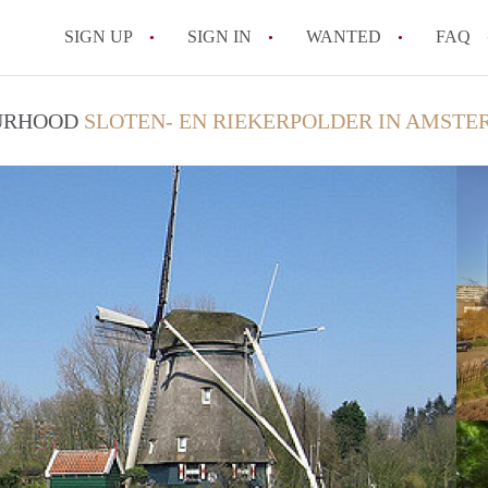
SIGN UP
SIGN IN
WANTED
FAQ
All FAQs
OURHOOD
SLOTEN- EN RIEKERPOLDER IN AMST