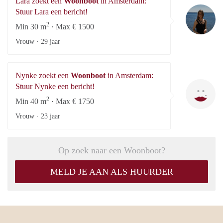
Lara zoekt een
Woonboot
in Amsterdam:
La
Stuur Lara een bericht!
2
Min 30 m
· Max € 1500
Vrouw ·
29 jaar
Nynke zoekt een
Woonboot
in Amsterdam:
Ny
Stuur Nynke een bericht!
2
Min 40 m
· Max € 1750
Vrouw ·
23 jaar
Op zoek naar een Woonboot?
MELD JE AAN ALS HUURDER