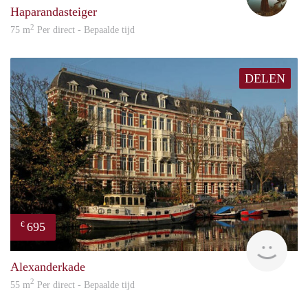
Haparandasteiger
2
75 m
Per direct - Bepaalde tijd
DELEN
695
€
Dick
Alexanderkade
2
55 m
Per direct - Bepaalde tijd