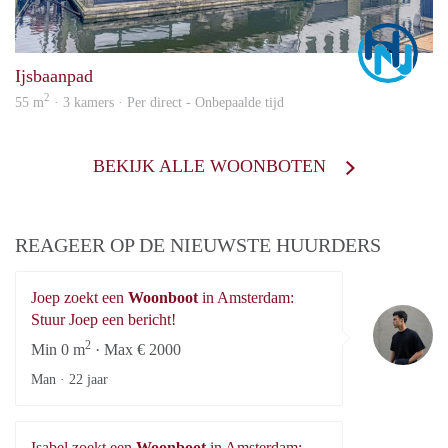
Marc
Ijsbaanpad
2
55 m
· 3 kamers · Per direct - Onbepaalde tijd
BEKIJK ALLE WOONBOTEN
REAGEER OP DE NIEUWSTE HUURDERS
Joep zoekt een
Woonboot
in Amsterdam:
Jo
Stuur Joep een bericht!
2
Min 0 m
· Max € 2000
Man ·
22 jaar
Isabel zoekt een
Woonboot
in Amsterdam: