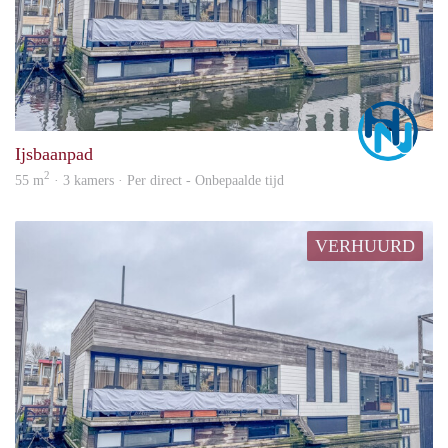
Marc
Ijsbaanpad
2
55 m
· 3 kamers · Per direct - Onbepaalde tijd
VERHUURD