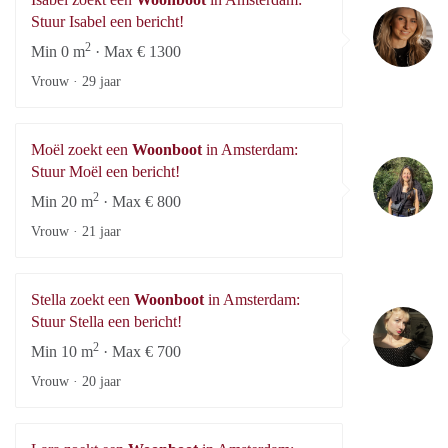
Is
Stuur Isabel een bericht!
2
Min 0 m
· Max € 1300
Vrouw ·
29 jaar
Moël zoekt een
Woonboot
in Amsterdam:
Mo
Stuur Moël een bericht!
2
Min 20 m
· Max € 800
Vrouw ·
21 jaar
Stella zoekt een
Woonboot
in Amsterdam:
St
Stuur Stella een bericht!
2
Min 10 m
· Max € 700
Vrouw ·
20 jaar