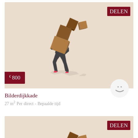
DELEN
800
€
Sand
Bilderdijkkade
2
27 m
Per direct - Bepaalde tijd
DELEN