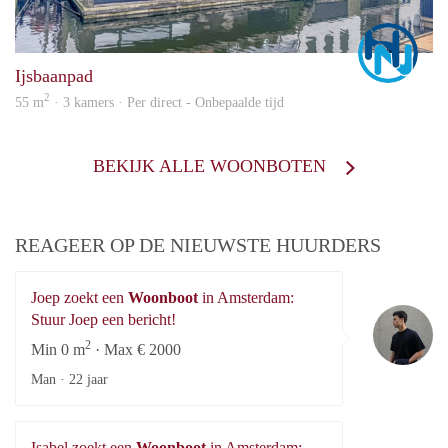
Marc
Ijsbaanpad
2
55 m
· 3 kamers · Per direct - Onbepaalde tijd
BEKIJK ALLE WOONBOTEN
REAGEER OP DE NIEUWSTE HUURDERS
Joep zoekt een
Woonboot
in Amsterdam:
Jo
Stuur Joep een bericht!
2
Min 0 m
· Max € 2000
Man ·
22 jaar
Isabel zoekt een
Woonboot
in Amsterdam: