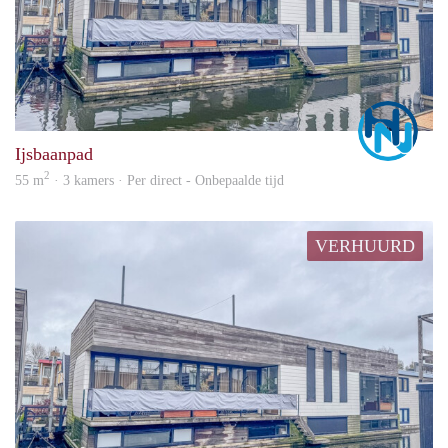
Marc
Ijsbaanpad
2
55 m
· 3 kamers · Per direct - Onbepaalde tijd
VERHUURD