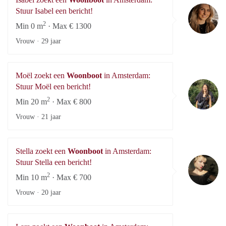
Is
Stuur Isabel een bericht!
2
Min 0 m
· Max € 1300
Vrouw ·
29 jaar
Moël zoekt een
Woonboot
in Amsterdam:
Mo
Stuur Moël een bericht!
2
Min 20 m
· Max € 800
Vrouw ·
21 jaar
Stella zoekt een
Woonboot
in Amsterdam:
St
Stuur Stella een bericht!
2
Min 10 m
· Max € 700
Vrouw ·
20 jaar