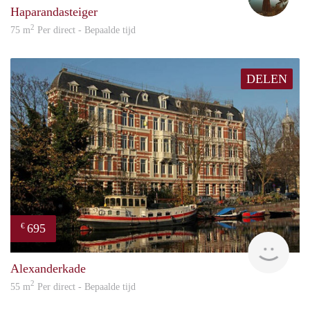
Haparandasteiger
2
75 m
Per direct - Bepaalde tijd
DELEN
695
€
Dick
Alexanderkade
2
55 m
Per direct - Bepaalde tijd