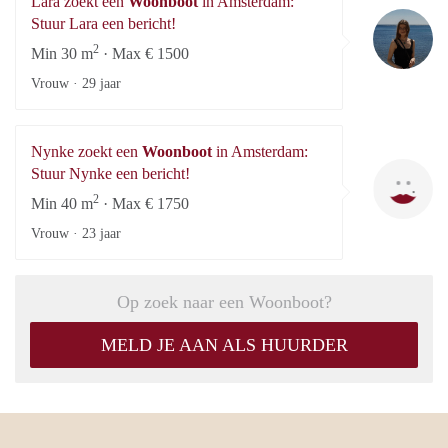
Lara zoekt een
Woonboot
in Amsterdam:
La
Stuur Lara een bericht!
2
Min 30 m
· Max € 1500
Vrouw ·
29 jaar
Nynke zoekt een
Woonboot
in Amsterdam:
Ny
Stuur Nynke een bericht!
2
Min 40 m
· Max € 1750
Vrouw ·
23 jaar
Op zoek naar een Woonboot?
MELD JE AAN ALS HUURDER