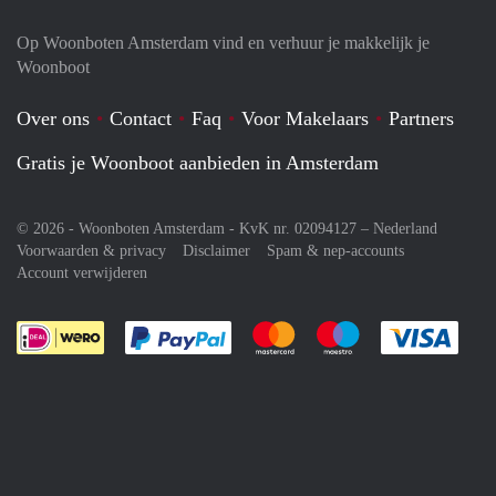
Op Woonboten Amsterdam vind en verhuur je makkelijk je
Woonboot
Over ons
Contact
Faq
Voor Makelaars
Partners
Gratis je Woonboot aanbieden in Amsterdam
© 2026 - Woonboten Amsterdam - KvK nr. 02094127 –
Nederland
Voorwaarden & privacy
Disclaimer
Spam & nep-accounts
Account verwijderen
Je rekent gemakkelijk af met Paypal
Je rekent gemakkelijk af met M
Je rekent gemakkelij
Je re