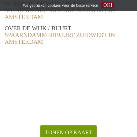
WONEN IN DE WIJK / BUURT
OK!
We gebruiken
cookies
voor de beste service
SPAARNDAMMERBUURT ZUIDWEST IN
AMSTERDAM
OVER DE WIJK / BUURT
SPAARNDAMMERBUURT ZUIDWEST IN
AMSTERDAM
TONEN OP KAART