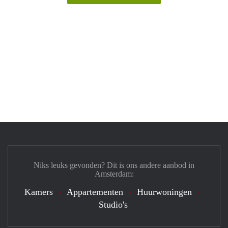
Niks leuks gevonden? Dit is ons andere aanbod in
Amsterdam:
Kamers
Appartementen
Huurwoningen
Studio's