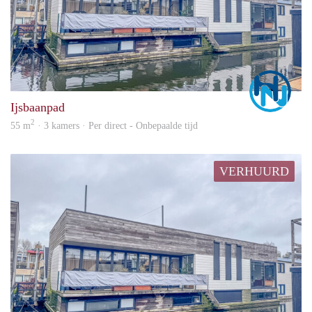
Marc
Ijsbaanpad
2
55 m
· 3 kamers · Per direct - Onbepaalde tijd
VERHUURD