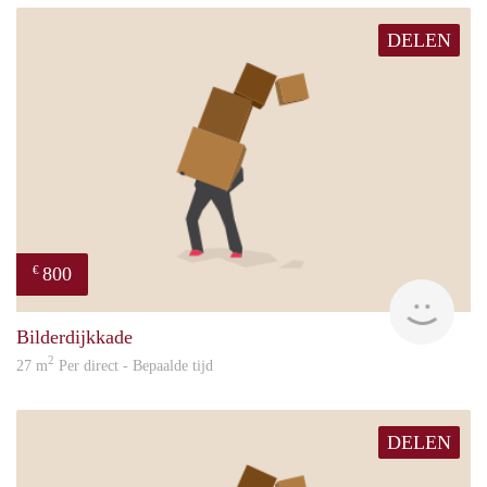
DELEN
800
€
Sand
Bilderdijkkade
2
27 m
Per direct - Bepaalde tijd
DELEN