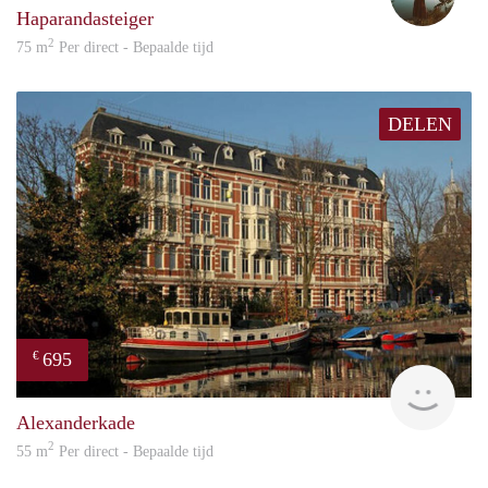
Haparandasteiger
2
75 m
Per direct - Bepaalde tijd
DELEN
695
€
Dick
Alexanderkade
2
55 m
Per direct - Bepaalde tijd