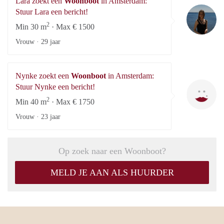
Lara zoekt een
Woonboot
in Amsterdam:
La
Stuur Lara een bericht!
2
Min 30 m
· Max € 1500
Vrouw ·
29 jaar
Nynke zoekt een
Woonboot
in Amsterdam:
Ny
Stuur Nynke een bericht!
2
Min 40 m
· Max € 1750
Vrouw ·
23 jaar
Op zoek naar een Woonboot?
MELD JE AAN ALS HUURDER