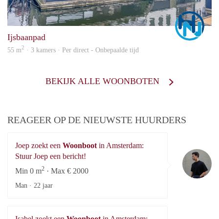
Marc
Ijsbaanpad
2
55 m
· 3 kamers · Per direct - Onbepaalde tijd
BEKIJK ALLE WOONBOTEN
REAGEER OP DE NIEUWSTE HUURDERS
Joep zoekt een
Woonboot
in Amsterdam:
Jo
Stuur Joep een bericht!
2
Min 0 m
· Max € 2000
Man ·
22 jaar
Isabel zoekt een
Woonboot
in Amsterdam: