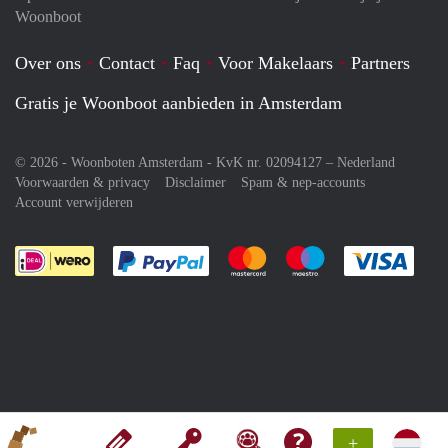
Woonboot
Over ons
Contact
Faq
Voor Makelaars
Partners
Gratis je Woonboot aanbieden in Amsterdam
© 2026 - Woonboten Amsterdam - KvK nr. 02094127 –
Nederland
Voorwaarden & privacy
Disclaimer
Spam & nep-accounts
Account verwijderen
Je rekent gemakkelijk af met Paypal
Je rekent gemakkelijk af met M
Je rekent gemakkelij
Je re
+