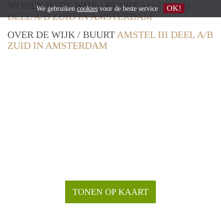
WONEN IN DE WIJK / BUURT
AMSTEL III
OK!
We gebruiken
cookies
voor de beste service
DEEL A/B ZUID IN AMSTERDAM
OVER DE WIJK / BUURT
AMSTEL III DEEL A/B
ZUID IN AMSTERDAM
TONEN OP KAART