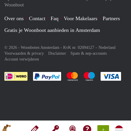
Woonboot
Over ons
Contact
Faq
Voor Makelaars
Partners
Gratis je Woonboot aanbieden in Amsterdam
© 2026 - Woonboten Amsterdam - KvK nr. 02094127 –
Nederland
Voorwaarden & privacy
Disclaimer
Spam & nep-accounts
Account verwijderen
Je rekent gemakkelijk af met Paypal
Je rekent gemakkelijk af met M
Je rekent gemakkelij
Je re
+