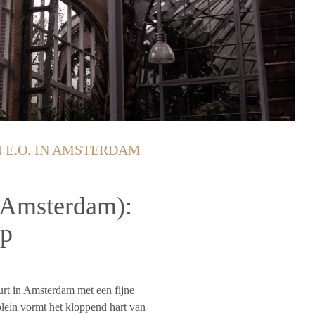
 E.O. IN AMSTERDAM
(Amsterdam):
op
urt in Amsterdam met een fijne
lein vormt het kloppend hart van