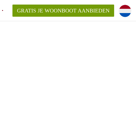
GRATIS JE WOONBOOT AANBIEDEN
en voor mijn Woonboot in Amsterdam?
 aanbieder vragen voor een Woonboot?
elaar in Amsterdam, kan dat?
lijsten?
te vinden!