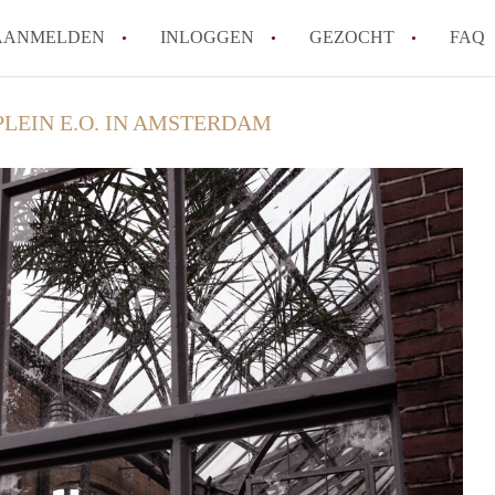
AANMELDEN
INLOGGEN
GEZOCHT
FAQ
PLEIN E.O. IN AMSTERDAM
Kan ik mijn eigen huurcontract mak
Wat is borg en hoeveel borg mag een
Ik wil als aanbieder hulp van een mak
Werkt WoonbootAmsterdam met wacht
Tips: om in Amsterdam een woonboot 
Alle veelgestelde vragen