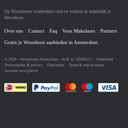
Op Woonboten Amsterdam vind en verhuur je makkelijk je
Woonboot
Over ons
Contact
Faq
Voor Makelaars
Partners
Gratis je Woonboot aanbieden in Amsterdam
© 2026 - Woonboten Amsterdam - KvK nr. 02094127 –
Nederland
Voorwaarden & privacy
Disclaimer
Spam & nep-accounts
Account verwijderen
Je rekent gemakkelijk af met Paypal
Je rekent gemakkelijk af met M
Je rekent gemakkelij
Je re