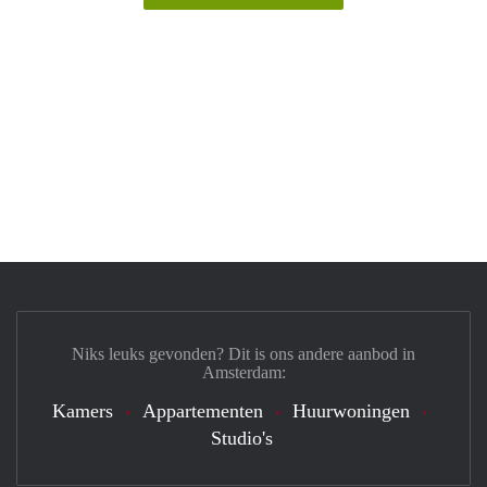
Niks leuks gevonden? Dit is ons andere aanbod in
Amsterdam:
Kamers
Appartementen
Huurwoningen
Studio's