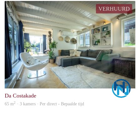
VERHUURD
Marc
Da Costakade
2
65 m
· 3 kamers · Per direct - Bepaalde tijd