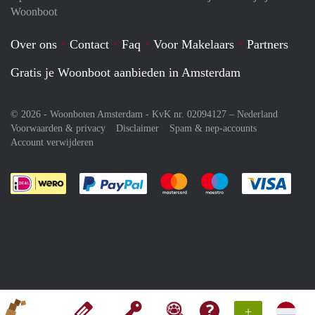
Woonboot
Over ons
Contact
Faq
Voor Makelaars
Partners
Gratis je Woonboot aanbieden in Amsterdam
© 2026 - Woonboten Amsterdam - KvK nr. 02094127 –
Nederland
Voorwaarden & privacy
Disclaimer
Spam & nep-accounts
Account verwijderen
Je rekent gemakkelijk af met Paypal
Je rekent gemakkelijk af met M
Je rekent gemakkelij
Je re
+