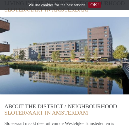
LIVING IN THE DISTRICT / NEIGHBOURHOOD
OK!
We use
cookies
for the best service
SLOTERVAART IN AMSTERDAM
ABOUT THE DISTRICT / NEIGHBOURHOOD
SLOTERVAART IN AMSTERDAM
Slotervaart maakt deel uit van de Westelijke Tuinsteden en is