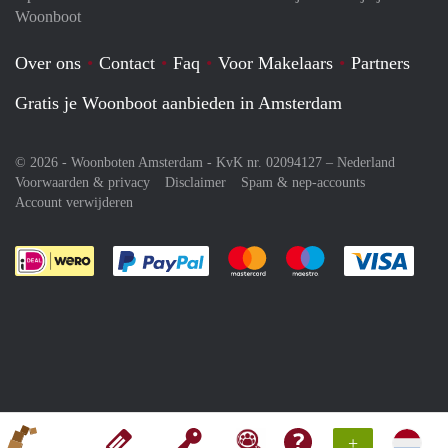
Woonboot
Over ons
Contact
Faq
Voor Makelaars
Partners
Gratis je Woonboot aanbieden in Amsterdam
© 2026 - Woonboten Amsterdam - KvK nr. 02094127 –
Nederland
Voorwaarden & privacy
Disclaimer
Spam & nep-accounts
Account verwijderen
Je rekent gemakkelijk af met Paypal
Je rekent gemakkelijk af met M
Je rekent gemakkelij
Je re
+