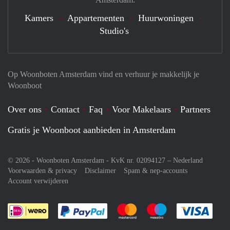
Kamers
Appartementen
Huurwoningen
Studio's
Op Woonboten Amsterdam vind en verhuur je makkelijk je
Woonboot
Over ons
Contact
Faq
Voor Makelaars
Partners
Gratis je Woonboot aanbieden in Amsterdam
© 2026 - Woonboten Amsterdam - KvK nr. 02094127 –
Nederland
Voorwaarden & privacy
Disclaimer
Spam & nep-accounts
Account verwijderen
Je rekent gemakkelijk af met Paypal
Je rekent gemakkelijk af met M
Je rekent gemakkelij
Je re