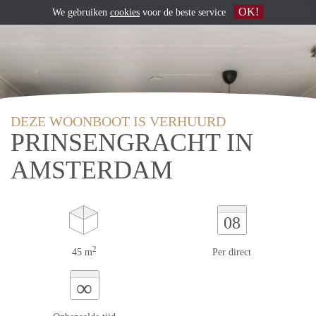
OK!
We gebruiken
cookies
voor de beste service
DEZE WOONBOOT IS VERHUURD
PRINSENGRACHT IN
AMSTERDAM
08
2
45 m
Per direct
∞