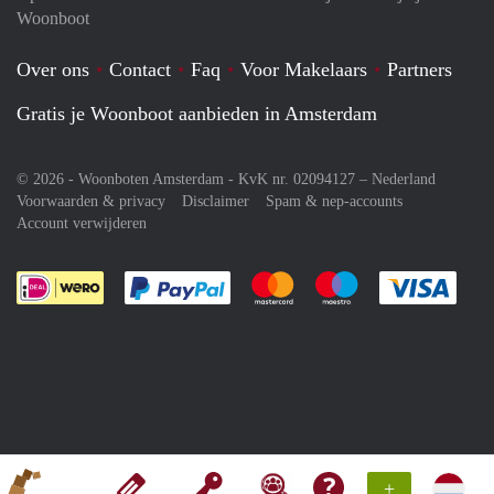
Woonboot
Over ons
Contact
Faq
Voor Makelaars
Partners
Gratis je Woonboot aanbieden in Amsterdam
© 2026 - Woonboten Amsterdam - KvK nr. 02094127 –
Nederland
Voorwaarden & privacy
Disclaimer
Spam & nep-accounts
Account verwijderen
Je rekent gemakkelijk af met Paypal
Je rekent gemakkelijk af met M
Je rekent gemakkelij
Je re
+