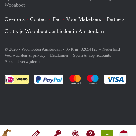
Woonboot
Over ons
Contact
Faq
Voor Makelaars
Partners
Gratis je Woonboot aanbieden in Amsterdam
© 2026 - Woonboten Amsterdam - KvK nr. 02094127 –
Nederland
Voorwaarden & privacy
Disclaimer
Spam & nep-accounts
Account verwijderen
Je rekent gemakkelijk af met Paypal
Je rekent gemakkelijk af met M
Je rekent gemakkelij
Je re
+