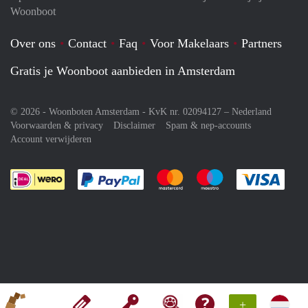
Woonboot
Over ons
Contact
Faq
Voor Makelaars
Partners
Gratis je Woonboot aanbieden in Amsterdam
© 2026 - Woonboten Amsterdam - KvK nr. 02094127 –
Nederland
Voorwaarden & privacy
Disclaimer
Spam & nep-accounts
Account verwijderen
Je rekent gemakkelijk af met Paypal
Je rekent gemakkelijk af met M
Je rekent gemakkelij
Je re
+