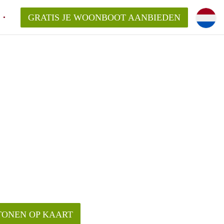
GRATIS JE WOONBOOT AANBIEDEN
en voor mijn Woonboot in Amsterdam?
 aanbieder vragen voor een Woonboot?
elaar in Amsterdam, kan dat?
lijsten?
te vinden!
TONEN OP KAART