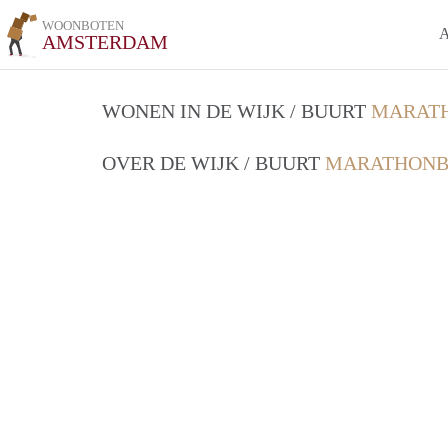
WOONBOTEN
AMSTERDAM
WONEN IN DE WIJK / BUURT
MARATH
OVER DE WIJK / BUURT
MARATHONB