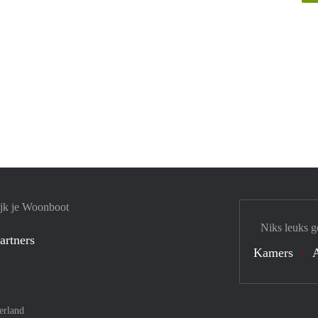
jk je Woonboot
Niks leuks g
artners
Kamers
erland