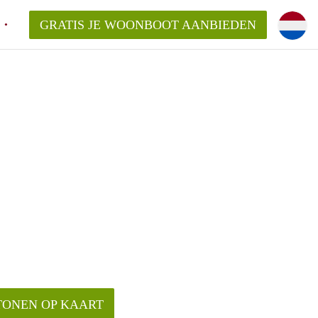
GRATIS JE WOONBOOT AANBIEDEN
en voor mijn Woonboot in Amsterdam?
 aanbieder vragen voor een Woonboot?
elaar in Amsterdam, kan dat?
lijsten?
te vinden!
TONEN OP KAART