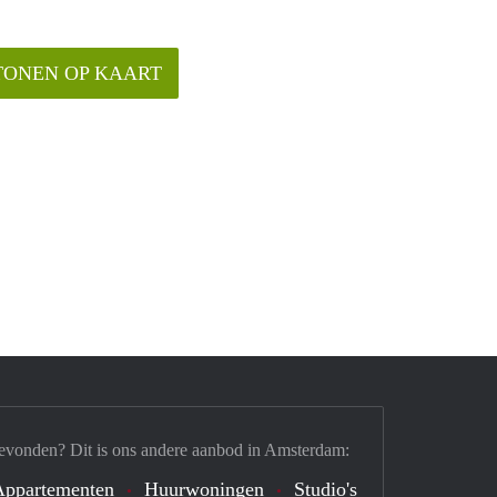
TONEN OP KAART
evonden? Dit is ons andere aanbod in Amsterdam:
Appartementen
Huurwoningen
Studio's