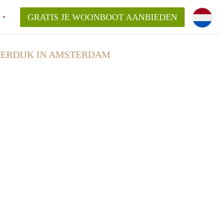
GRATIS JE WOONBOOT AANBIEDEN
ERDIJK IN AMSTERDAM
en voor mijn Woonboot in Amsterdam?
 aanbieder vragen voor een Woonboot?
elaar in Amsterdam, kan dat?
lijsten?
te vinden!