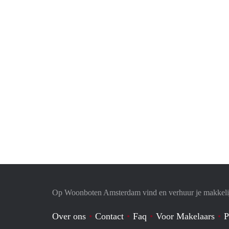
Op Woonboten Amsterdam vind en verhuur je makkeli
Over ons
Contact
Faq
Voor Makelaars
P