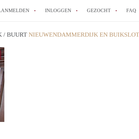
AANMELDEN
INLOGGEN
GEZOCHT
FAQ
 / BUURT
NIEUWENDAMMERDIJK EN BUIKSLOT
Kan ik mijn eigen huurcontract mak
Wat is borg en hoeveel borg mag een
Ik wil als aanbieder hulp van een mak
Werkt WoonbootAmsterdam met wacht
Tips: om in Amsterdam een woonboot 
Alle veelgestelde vragen
Hergen