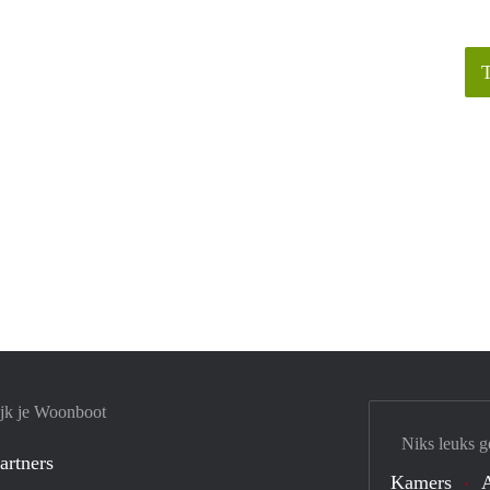
jk je Woonboot
Niks leuks g
artners
Kamers