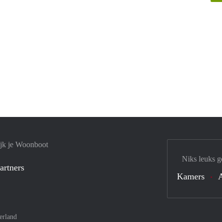
jk je Woonboot
Niks leuks g
artners
Kamers
erland