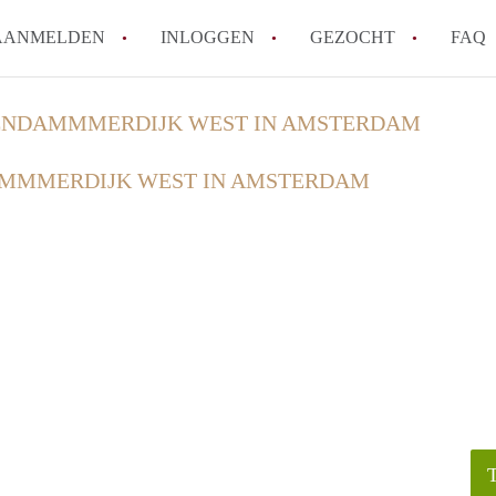
AANMELDEN
INLOGGEN
GEZOCHT
FAQ
NDAMMMERDIJK WEST IN AMSTERDAM
Kan ik mijn eigen huurcontract mak
MMMERDIJK WEST IN AMSTERDAM
Wat is borg en hoeveel borg mag een
Ik wil als aanbieder hulp van een mak
Werkt WoonbootAmsterdam met wacht
Tips: om in Amsterdam een woonboot 
Alle veelgestelde vragen