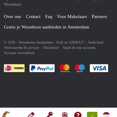
Woonboot
Over ons
Contact
Faq
Voor Makelaars
Partners
Gratis je Woonboot aanbieden in Amsterdam
© 2026 - Woonboten Amsterdam - KvK nr. 02094127 –
Nederland
Voorwaarden & privacy
Disclaimer
Spam & nep-accounts
Account verwijderen
Je rekent gemakkelijk af met Paypal
Je rekent gemakkelijk af met M
Je rekent gemakkelij
Je re
+