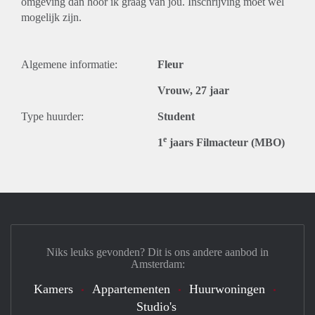
omgeving dan hoor ik graag van jou. Inschrijving moet wel
mogelijk zijn.
Algemene informatie:
Fleur
Vrouw, 27 jaar
Type huurder:
Student
e
1
jaars Filmacteur (MBO)
Niks leuks gevonden? Dit is ons andere aanbod in
Amsterdam:
Kamers
Appartementen
Huurwoningen
Studio's