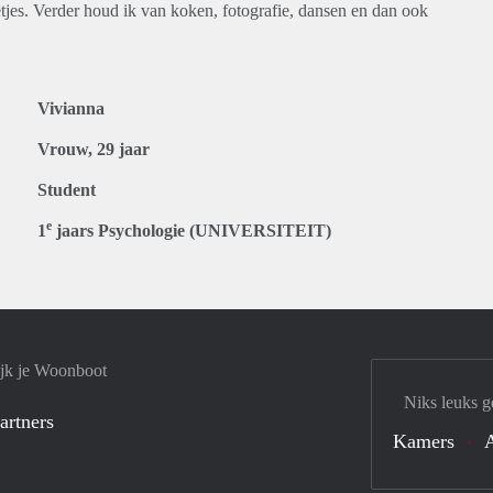
netjes. Verder houd ik van koken, fotografie, dansen en dan ook
Vivianna
Vrouw, 29 jaar
Student
e
1
jaars Psychologie (UNIVERSITEIT)
jk je Woonboot
Niks leuks g
artners
Kamers