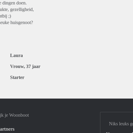
ke dingen doen.
kte, gezelligheid,
tbij ;)
 leuke huisgenoot?
Laura
Vrouw, 37 jaar
Starter
jk je Woonboot
Niks leuks g
artners