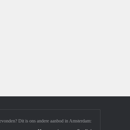
evonden? Dit is ons andere aanbod in Amsterdam: