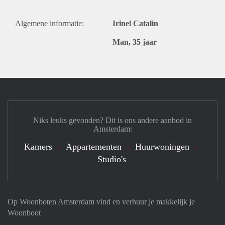
Algemene informatie:
Irinel Catalin
Man, 35 jaar
Niks leuks gevonden? Dit is ons andere aanbod in
Amsterdam:
Kamers
Appartementen
Huurwoningen
Studio's
Op Woonboten Amsterdam vind en verhuur je makkelijk je
Woonboot