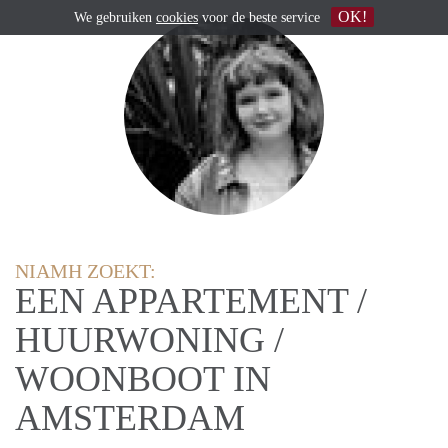
OK!
We gebruiken
cookies
voor de beste service
NIAMH ZOEKT:
EEN APPARTEMENT /
HUURWONING /
WOONBOOT IN
AMSTERDAM