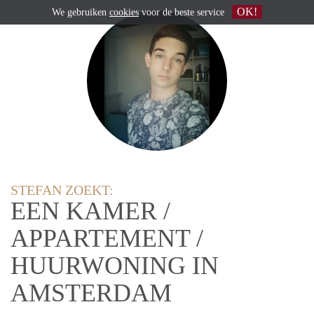
OK!
We gebruiken
cookies
voor de beste service
STEFAN ZOEKT:
EEN KAMER /
APPARTEMENT /
HUURWONING IN
AMSTERDAM