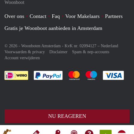
Woonboot
Over ons
Contact
Faq
Voor Makelaars
Partners
Gratis je Woonboot aanbieden in Amsterdam
© 2026 - Woonboten Amsterdam - KvK nr. 02094127 –
Nederland
Voorwaarden & privacy
Disclaimer
Spam & nep-accounts
Account verwijderen
Je rekent gemakkelijk af met Paypal
Je rekent gemakkelijk af met M
Je rekent gemakkelij
Je re
NU REAGEREN