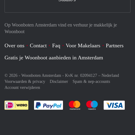
Op Woonboten Amsterdam vind en verhuur je makkelijk je
Woonboot
Over ons
Contact
Faq
Voor Makelaars
Partners
Gratis je Woonboot aanbieden in Amsterdam
© 2026 - Woonboten Amsterdam - KvK nr. 02094127 –
Nederland
Voorwaarden & privacy
Disclaimer
Spam & nep-accounts
Account verwijderen
Je rekent gemakkelijk af met Paypal
Je rekent gemakkelijk af met M
Je rekent gemakkelij
Je re