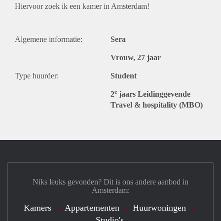
Hiervoor zoek ik een kamer in Amsterdam!
Algemene informatie:
Sera
Vrouw, 27 jaar
Type huurder:
Student
e
2
jaars Leidinggevende
Travel & hospitality (MBO)
Niks leuks gevonden? Dit is ons andere aanbod in
Amsterdam:
Kamers
Appartementen
Huurwoningen
Studio's