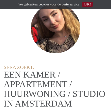
OK!
We gebruiken
cookies
voor de beste service
SERA ZOEKT:
EEN KAMER /
APPARTEMENT /
HUURWONING / STUDIO
IN AMSTERDAM