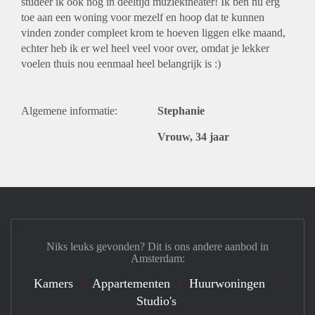
studeer ik ook nog in deeltijd muziektheater! Ik ben nu erg
toe aan een woning voor mezelf en hoop dat te kunnen
vinden zonder compleet krom te hoeven liggen elke maand,
echter heb ik er wel heel veel voor over, omdat je lekker
voelen thuis nou eenmaal heel belangrijk is :)
Algemene informatie:
Stephanie
Vrouw, 34 jaar
Niks leuks gevonden? Dit is ons andere aanbod in
Amsterdam:
Kamers
Appartementen
Huurwoningen
Studio's