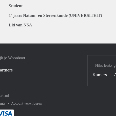
Student
e
1
jaars Natuur- en Sterrenkunde (UNIVERSITEIT)
Lid van NSA
jk je Woonboot
Niks leuks g
artners
Kamers
erland
unts
Account verwijderen
met Paypal
kelijk af met Mastercard
ent gemakkelijk af met Meastro
Je rekent gemakkelijk af met Visa