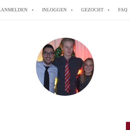
AANMELDEN
INLOGGEN
GEZOCHT
FAQ
Kan ik mijn eigen huurcontract mak
Wat is borg en hoeveel borg mag een
Ik wil als aanbieder hulp van een mak
Werkt WoonbootAmsterdam met wacht
Tips: om in Amsterdam een woonboot 
Alle veelgestelde vragen