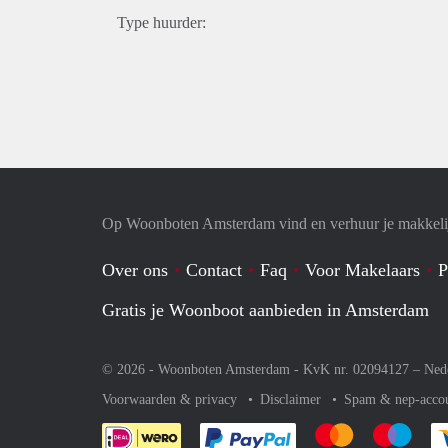
Type huurder:
Op Woonboten Amsterdam vind en verhuur je makkeli
Over ons
Contact
Faq
Voor Makelaars
P
Gratis je Woonboot aanbieden in Amsterdam
© 2026 - Woonboten Amsterdam - KvK nr. 02094127 –
Ned
Voorwaarden & privacy
Disclaimer
Spam & nep-acco
Je rekent gemakkelijk af 
Je rekent gemak
Je rek