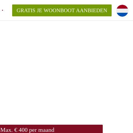
GRATIS JE WOONBOOT AANBIEDEN
en voor mijn Woonboot in Amsterdam?
 aanbieder vragen voor een Woonboot?
elaar in Amsterdam, kan dat?
lijsten?
te vinden!
Max. € 400 per maand