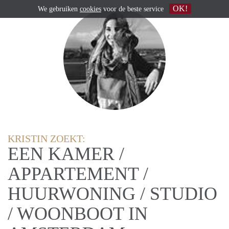
OK!
We gebruiken
cookies
voor de beste service
KRISTIN ZOEKT:
EEN KAMER /
APPARTEMENT /
HUURWONING / STUDIO
/ WOONBOOT IN