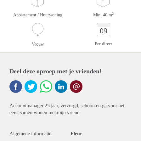
2
Appartement / Huurwoning
Min. 40 m
09
Per direct
Vrouw
Deel deze oproep met je vrienden!
Accountmanager 25 jaar, verzorgd, schoon en ga voor het
eerst samen wonen met mijn vriend.
Algemene informatie:
Fleur