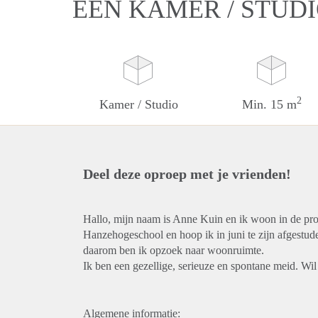
EEN KAMER / STUD
2
Kamer / Studio
Min. 15 m
Deel deze oproep met je vrienden!
Hallo, mijn naam is Anne Kuin en ik woon in de pr
Hanzehogeschool en hoop ik in juni te zijn afgestu
daarom ben ik opzoek naar woonruimte.
Ik ben een gezellige, serieuze en spontane meid. Wil
Algemene informatie: