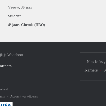
Vrouw, 30 jaar
Student
e
4
jaars Chemie (HBO)
jk je Woonboot
Niks leuks g
artners
Kamers
erland
unts
Account verwijderen
met Paypal
kelijk af met Mastercard
ent gemakkelijk af met Meastro
Je rekent gemakkelijk af met Visa