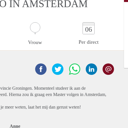
IO IN AMSTERDAM
06
Per direct
Vrouw
ovincie Groningen. Momenteel studeer ik aan de
deerd. Hierna zou ik graag een Master volgen in Amsterdam,
 je meer weten, laat het mij dan gerust weten!
Anne