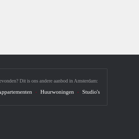
evonden? Dit is ons andere aanbod in Amsterdam:
Appartementen
Huurwoningen
Studio's