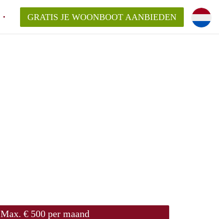
GRATIS JE WOONBOOT AANBIEDEN
en voor mijn Woonboot in Amsterdam?
 aanbieder vragen voor een Woonboot?
elaar in Amsterdam, kan dat?
lijsten?
te vinden!
Max. € 500 per maand