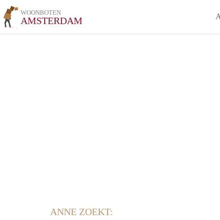
WOONBOTEN
AMSTERDAM
ANNE ZOEKT: