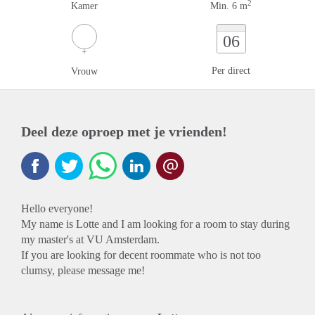
2
Kamer
Min. 6 m
06
Per direct
Vrouw
Deel deze oproep met je vrienden!
Hello everyone!
My name is Lotte and I am looking for a room to stay during
my master's at VU Amsterdam.
If you are looking for decent roommate who is not too
clumsy, please message me!