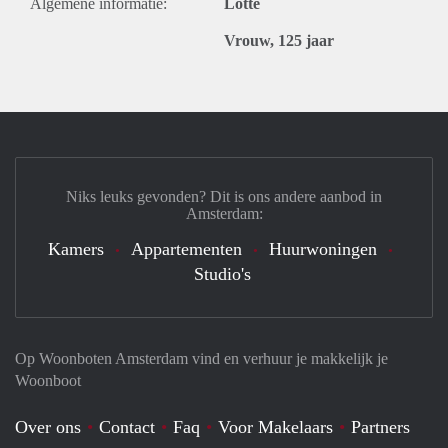
Algemene informatie:
Lotte
Vrouw, 125 jaar
Niks leuks gevonden? Dit is ons andere aanbod in
Amsterdam:
Kamers
Appartementen
Huurwoningen
Studio's
Op Woonboten Amsterdam vind en verhuur je makkelijk je
Woonboot
Over ons
Contact
Faq
Voor Makelaars
Partners