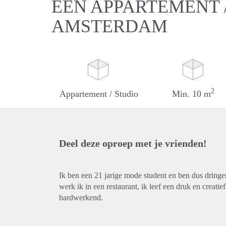
EEN APPARTEMENT /
AMSTERDAM
2
Appartement / Studio
Min. 10 m
Deel deze oproep met je vrienden!
Ik ben een 21 jarige mode student en ben dus drin
werk ik in een restaurant, ik leef een druk en creatie
hardwerkend.