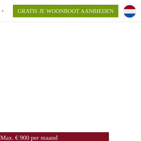
GRATIS JE WOONBOOT AANBIEDEN
en voor mijn Woonboot in Amsterdam?
 aanbieder vragen voor een Woonboot?
elaar in Amsterdam, kan dat?
lijsten?
te vinden!
Max. € 900 per maand