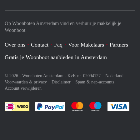
Op Woonboten Amsterdam vind en verhuur je makkelijk je
Woonboot
Over ons
Contact
Faq
Voor Makelaars
Partners
Gratis je Woonboot aanbieden in Amsterdam
© 2026 - Woonboten Amsterdam - KvK nr. 02094127 –
Nederland
Voorwaarden & privacy
Disclaimer
Spam & nep-accounts
Account verwijderen
Je rekent gemakkelijk af met Paypal
Je rekent gemakkelijk af met M
Je rekent gemakkelij
Je re