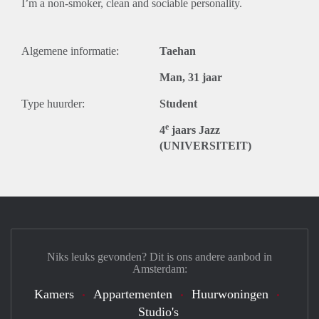
I’m a non-smoker, clean and sociable personality.
Algemene informatie:
Taehan
Man, 31 jaar
Type huurder:
Student
e
4
jaars Jazz
(UNIVERSITEIT)
Niks leuks gevonden? Dit is ons andere aanbod in
Amsterdam:
Kamers
Appartementen
Huurwoningen
Studio's