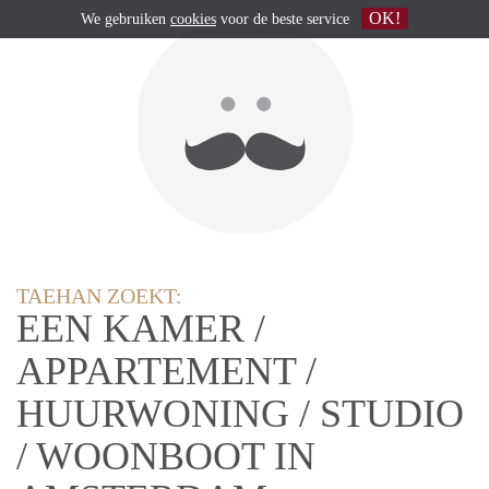
OK!
We gebruiken
cookies
voor de beste service
TAEHAN ZOEKT:
EEN KAMER /
APPARTEMENT /
HUURWONING / STUDIO
/ WOONBOOT IN