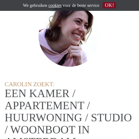
OK!
We gebruiken
cookies
voor de beste service
CAROLIN ZOEKT:
EEN KAMER /
APPARTEMENT /
HUURWONING / STUDIO
/ WOONBOOT IN