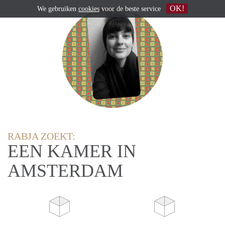
OK!
We gebruiken
cookies
voor de beste service
RABJA ZOEKT:
EEN KAMER IN
AMSTERDAM