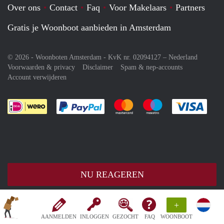
Over ons
Contact
Faq
Voor Makelaars
Partners
Gratis je Woonboot aanbieden in Amsterdam
© 2026 - Woonboten Amsterdam - KvK nr. 02094127 –
Nederland
Voorwaarden & privacy
Disclaimer
Spam & nep-accounts
Account verwijderen
Je rekent gemakkelijk af met Paypal
Je rekent gemakkelijk af met M
Je rekent gemakkelij
Je re
NU REAGEREN
+
AANMELDEN
INLOGGEN
GEZOCHT
FAQ
WOONBOOT