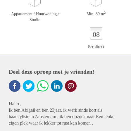
2
Appartement / Huurwoning /
Min. 80 m
Studio
08
Per direct
Deel deze oproep met je vrienden!
Hallo ,
Ik ben Abigail en ben 23jaar, ik werk sinds kort als
haarstyliste in Amsterdam , ik ben opzoek naar Een leuke
eigen plek waar ik lekker tot rust kan komen ,