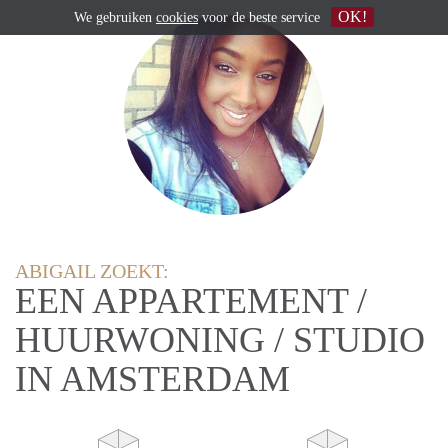
OK!
We gebruiken
cookies
voor de beste service
ABIGAIL ZOEKT:
EEN APPARTEMENT /
HUURWONING / STUDIO
IN AMSTERDAM