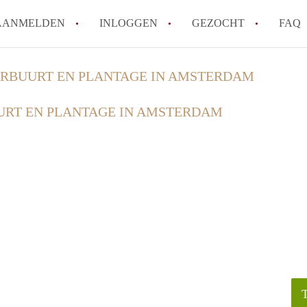
AANMELDEN
INLOGGEN
GEZOCHT
FAQ
RBUURT EN PLANTAGE IN AMSTERDAM
Kan ik mijn eigen huurcontract mak
RT EN PLANTAGE IN AMSTERDAM
Wat is borg en hoeveel borg mag een
Ik wil als aanbieder hulp van een mak
Werkt WoonbootAmsterdam met wacht
Tips: om in Amsterdam een woonboot 
Alle veelgestelde vragen