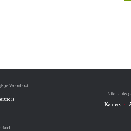
jk je Woonboot
Niks leuks g
artners
Kamers
erland