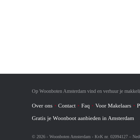
Op Woonboten Amsterdam vind en verhuur je makkeli
Over ons
Contact
Faq
Voor Makelaars
P
Gratis je Woonboot aanbieden in Amsterdam
© 2026 - Woonboten Amsterdam - KvK nr. 02094127 –
Ned