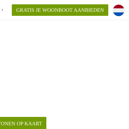
GRATIS JE WOONBOOT AANBIEDEN
en voor mijn Woonboot in Amsterdam?
 aanbieder vragen voor een Woonboot?
elaar in Amsterdam, kan dat?
lijsten?
te vinden!
TONEN OP KAART