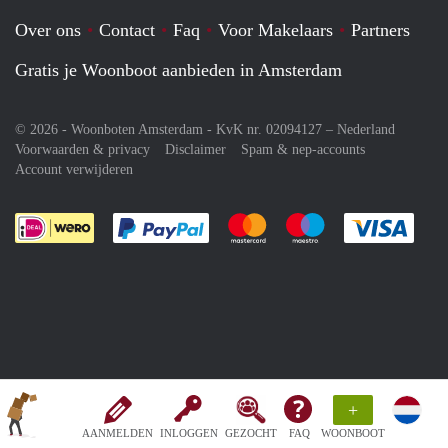
Over ons
Contact
Faq
Voor Makelaars
Partners
Gratis je Woonboot aanbieden in Amsterdam
© 2026 - Woonboten Amsterdam - KvK nr. 02094127 –
Nederland
Voorwaarden & privacy
Disclaimer
Spam & nep-accounts
Account verwijderen
Je rekent gemakkelijk af met Paypal
Je rekent gemakkelijk af met M
Je rekent gemakkelij
Je re
+
AANMELDEN
INLOGGEN
GEZOCHT
FAQ
WOONBOOT