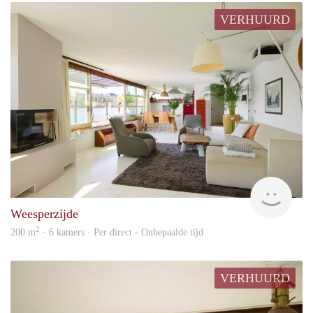
VERHUURD
Urba
Weesperzijde
2
200 m
· 6 kamers · Per direct - Onbepaalde tijd
VERHUURD