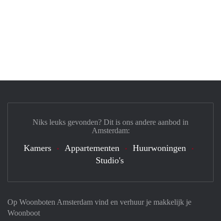
Niks leuks gevonden? Dit is ons andere aanbod in
Amsterdam:
Kamers
Appartementen
Huurwoningen
Studio's
Op Woonboten Amsterdam vind en verhuur je makkelijk je
Woonboot