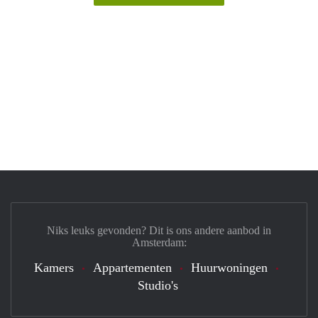
Niks leuks gevonden? Dit is ons andere aanbod in
Amsterdam:
Kamers
Appartementen
Huurwoningen
Studio's