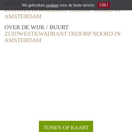
WONEN IN DE WIJK / BUURT
OK!
We gebruiken
cookies
voor de beste service
ZUIDWESTKWADRANT OSDORP NOORD IN
AMSTERDAM
OVER DE WIJK / BUURT
ZUIDWESTKWADRANT OSDORP NOORD IN
AMSTERDAM
TONEN OP KAART