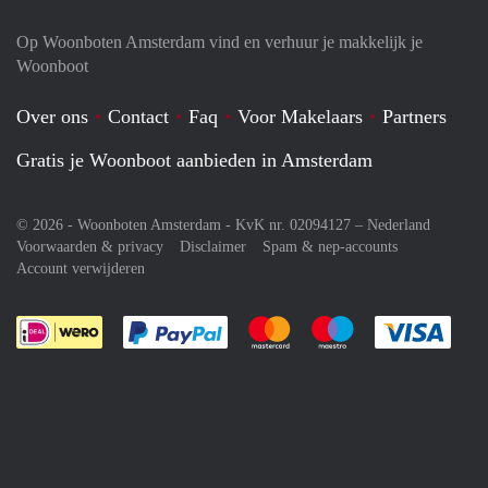
Op Woonboten Amsterdam vind en verhuur je makkelijk je
Woonboot
Over ons
Contact
Faq
Voor Makelaars
Partners
Gratis je Woonboot aanbieden in Amsterdam
© 2026 - Woonboten Amsterdam - KvK nr. 02094127 –
Nederland
Voorwaarden & privacy
Disclaimer
Spam & nep-accounts
Account verwijderen
Je rekent gemakkelijk af met Paypal
Je rekent gemakkelijk af met M
Je rekent gemakkelij
Je re