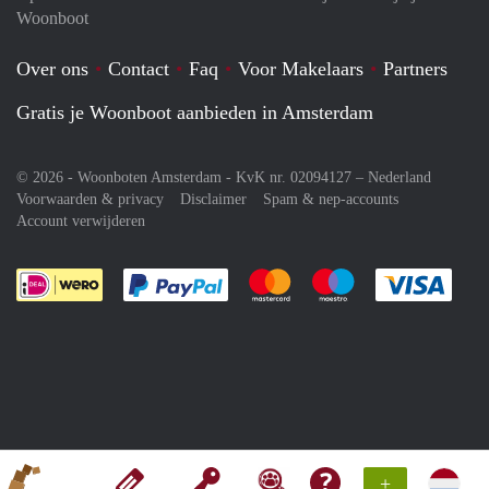
Woonboot
Over ons
Contact
Faq
Voor Makelaars
Partners
Gratis je Woonboot aanbieden in Amsterdam
© 2026 - Woonboten Amsterdam - KvK nr. 02094127 –
Nederland
Voorwaarden & privacy
Disclaimer
Spam & nep-accounts
Account verwijderen
Je rekent gemakkelijk af met Paypal
Je rekent gemakkelijk af met M
Je rekent gemakkelij
Je re
+